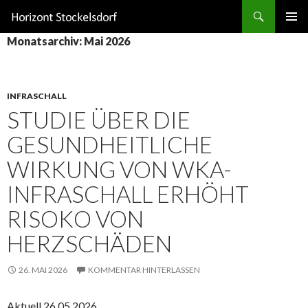
Suchen
ZUM
Monatsarchiv: Mai 2026
INHALT
SPRINGEN
INFRASCHALL
STUDIE ÜBER DIE
GESUNDHEITLICHE
WIRKUNG VON WKA-
INFRASCHALL ERHÖHT
RISOKO VON
HERZSCHÄDEN
26. MAI 2026
KOMMENTAR HINTERLASSEN
Aktuell 26.05.2026