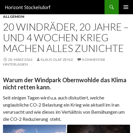
Suchen
ZUM
ALLGEMEIN
INHALT
20 WINDRÄDER, 20 JAHRE –
SPRINGEN
UND 4 WOCHEN KRIEG
MACHEN ALLES ZUNICHTE
28. MÄRZ 2026
KLAUS-OLAF ZEHLE
KOMMENTAR
HINTERLASSEN
Warum der Windpark Obernwohlde das Klima
nicht retten kann.
Seit einigen Tagen wird u.a. auch diskutiert, welche
unglaubliche CO-2 Belastung ein Krieg wie aktuell im Iran
verursacht und wie dieses im Verhältnis von Bemühungen um
die CO-2 Reduzierung steht.