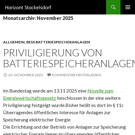
Suchen
ZUM
Monatsarchiv: November 2025
INHALT
SPRINGEN
ALLGEMEIN
,
BESS BATTERIESPEICHERANLAGEN
PRIVILIGIERUNG VON
BATTERIESPEICHERANLAGE
20. NOVEMBER 2025
KOMMENTAR HINTERLASSEN
Im Bundestag wurde am 13.11.2025 eine
Novelle zum
Energiewirtschaftsgesetz
beschlossen in der eine weitere
Priviligierung festgelgt wurde.Bisher heißt es dort im § 11c
Überragendes öffentliches Interesse für Anlagen zur
Speicherung elektrischer Energie
Die Errichtung und der Betrieb von Anlagen zur Speicherung
elektrischer Energie liegen im überragenden öffentlichen