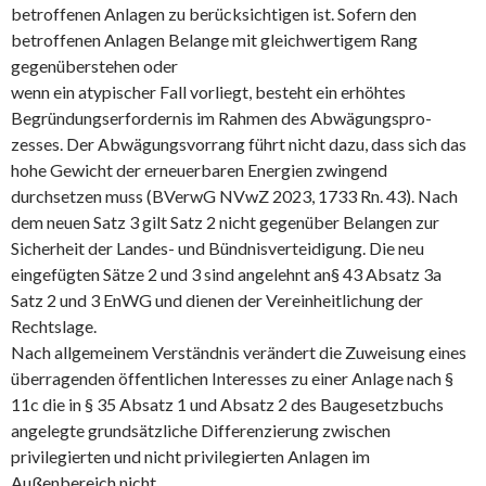
betroffenen Anlagen zu berücksichtigen ist. Sofern den
betroffenen Anlagen Belange mit gleichwertigem Rang
gegenüberstehen oder
wenn ein atypischer Fall vorliegt, besteht ein erhöhtes
Begründungserfordernis im Rahmen des Abwägungspro-
zesses. Der Abwägungsvorrang führt nicht dazu, dass sich das
hohe Gewicht der erneuerbaren Energien zwingend
durchsetzen muss (BVerwG NVwZ 2023, 1733 Rn. 43). Nach
dem neuen Satz 3 gilt Satz 2 nicht gegenüber Belangen zur
Sicherheit der Landes- und Bündnisverteidigung. Die neu
eingefügten Sätze 2 und 3 sind angelehnt an§ 43 Absatz 3a
Satz 2 und 3 EnWG und dienen der Vereinheitlichung der
Rechtslage.
Nach allgemeinem Verständnis verändert die Zuweisung eines
überragenden öffentlichen Interesses zu einer Anlage nach §
11c die in § 35 Absatz 1 und Absatz 2 des Baugesetzbuchs
angelegte grundsätzliche Differenzierung zwischen
privilegierten und nicht privilegierten Anlagen im
Außenbereich nicht.