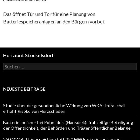
Das öffnet Tür und Tor für eine Planung von
Batteriespeicheranlagen an den Bürgern vorbei.
Horiziont Stockelsdorf
Suchen
nach:
NEUESTE BEITRÄGE
Studie über die gesundheitliche Wirkung von WKA- Infraschall
erhöht Risoko von Herzschäden
Batteriespeicher bei Pohnsdorf (Hansdiek): frühzeitige Beteiligung
der Öffentlichkeit, der Behörden und Träger öffentlicher Belange
350 MW Batteriespeicher statt 250 MW Batteriespeicher in