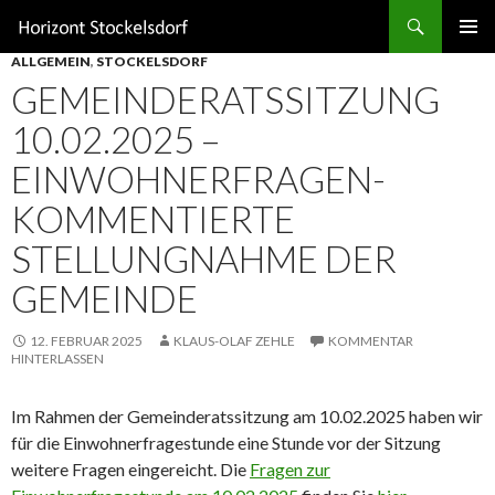
Suchen
ZUM
ALLGEMEIN
,
STOCKELSDORF
INHALT
GEMEINDERATSSITZUNG
SPRINGEN
10.02.2025 –
EINWOHNERFRAGEN-
KOMMENTIERTE
STELLUNGNAHME DER
GEMEINDE
12. FEBRUAR 2025
KLAUS-OLAF ZEHLE
KOMMENTAR
HINTERLASSEN
Im Rahmen der Gemeinderatssitzung am 10.02.2025 haben wir
für die Einwohnerfragestunde eine Stunde vor der Sitzung
weitere Fragen eingereicht. Die
Fragen zur